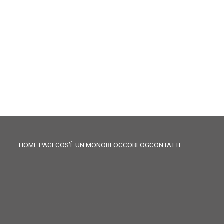
HOME PAGE
COS’È UN MONOBLOCCO
BLOG
CONTATTI