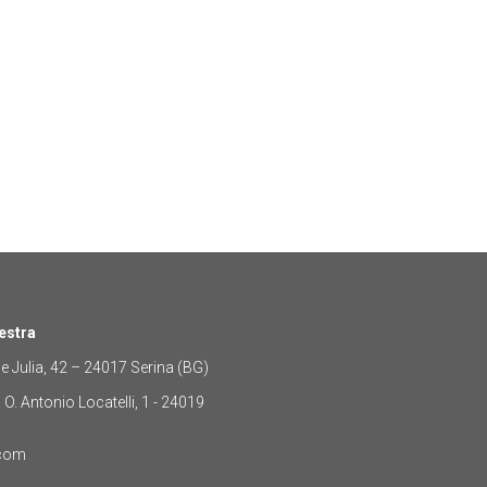
estra
 Julia, 42 – 24017 Serina (BG)
. Antonio Locatelli, 1 - 24019
.com