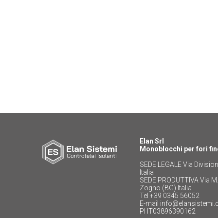
Elan Srl
Monoblocchi per fori fin
SEDE LEGALE Via Divisione
Italia
SEDE PRODUTTIVA Via M. O
Zogno (BG) Italia
Tel +39 0345 56052
E-mail info@elansistemi
PI IT03896390162