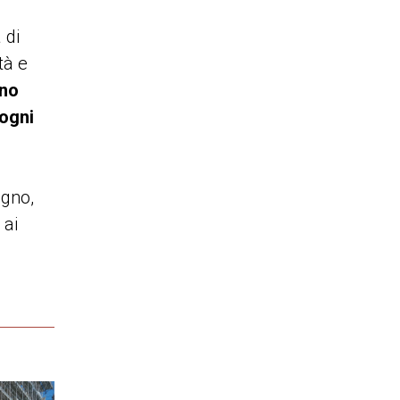
 di
tà e
ano
 ogni
ogno,
 ai