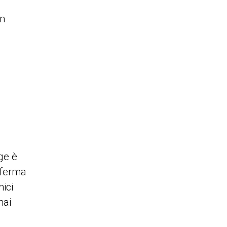
un
ge è
nferma
nici
mai