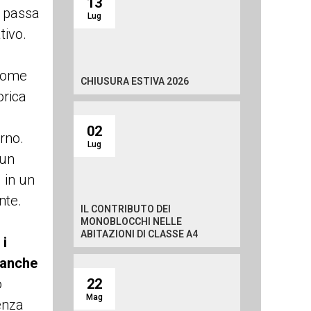
13
e passa
Lug
tivo.
 come
CHIUSURA ESTIVA 2026
orica
02
rno.
Lug
 un
 in un
nte.
IL CONTRIBUTO DEI
MONOBLOCCHI NELLE
ABITAZIONI DI CLASSE A4
 i
 anche
o
22
Mag
ienza