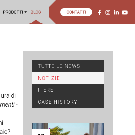
PRODOTTI
BLOG
CONTATTI
TUTTE LE NEWS
NOTIZIE
FIERE
cura di
CASE HISTORY
menti -
hi
aio?