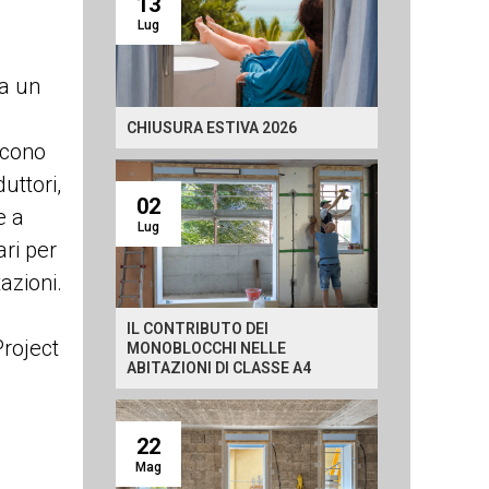
13
Lug
ia un
CHIUSURA ESTIVA 2026
scono
uttori,
02
e a
Lug
ari per
azioni.
IL CONTRIBUTO DEI
Project
MONOBLOCCHI NELLE
ABITAZIONI DI CLASSE A4
22
Mag