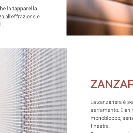
che la
tapparella
a all’effrazione e
i.
ZANZAR
La zanzariera è se
serramento. Elan 
monoblocco, senz
finestra.