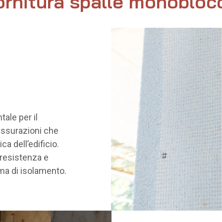
ornitura spalle monobloc
ale per il
essurazioni che
a dell’edificio.
a resistenza e
ema di isolamento.