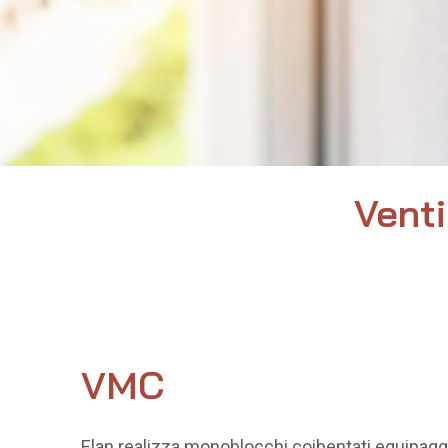
Venti
VMC
Elan realizza monoblocchi coibentati equipaggi