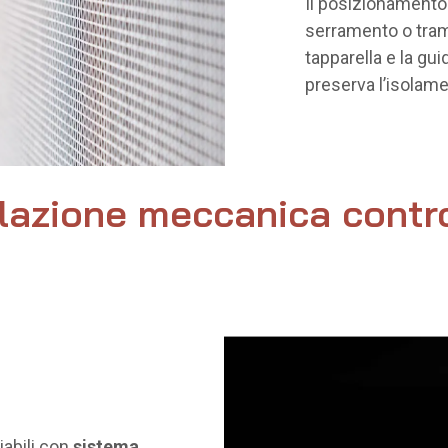
Il posizionamento 
serramento o trami
tapparella e la gu
preserva l’isolam
lazione meccanica contr
abili con
sistema