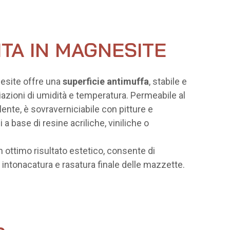
ITA IN MAGNESITE
nesite offre una
superficie antimuffa
, stabile e
riazioni di umidità e temperatura. Permeabile al
lente, è sovraverniciabile con pitture e
 a base di resine acriliche, viniliche o
n ottimo risultato estetico, consente di
i intonacatura e rasatura finale delle mazzette.
o