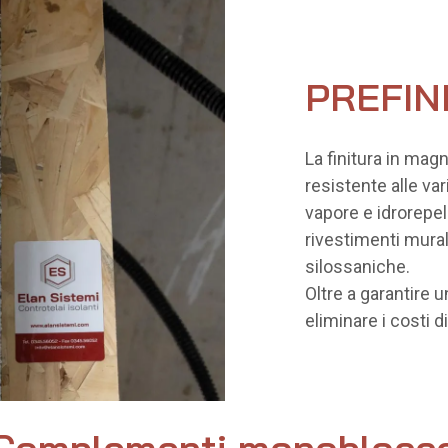
PREFIN
La finitura in mag
resistente alle va
vapore e idrorepel
rivestimenti murali
silossaniche.
Oltre a garantire u
eliminare i costi d
Complementi monoblocc