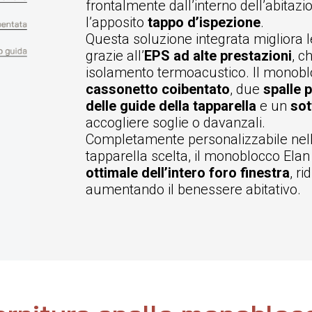
frontalmente dall’interno dell’abitaz
l’apposito
tappo d’ispezione
.
Questa soluzione integrata migliora l
grazie all’
EPS ad alte prestazioni
, c
isolamento termoacustico. Il monob
cassonetto coibentato
, due
spalle 
delle guide della tapparella
e un
sot
accogliere soglie o davanzali.
Completamente personalizzabile nell
tapparella scelta, il monoblocco Ela
ottimale dell’intero foro finestra
, r
aumentando il benessere abitativo.