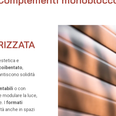
IZZATA
estetica e
coibentato
,
antiscono solidità
ntabili
o con
e modulare la luce,
e. I
formati
ità anche in spazi